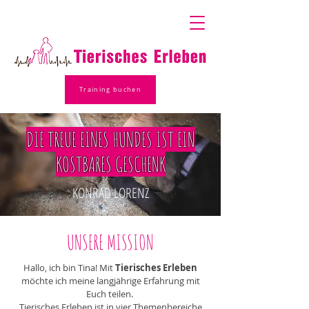
Training buchen
DIE TREUE EINES HUNDES IST EIN
KOSTBARES GESCHENK
KONRAD LORENZ
UNSERE MISSION
Hallo, ich bin Tina! Mit
Tierisches Erleben
möchte ich meine langjährige Erfahrung mit
Euch teilen.
Tierisches Erleben ist in vier Themenbereiche