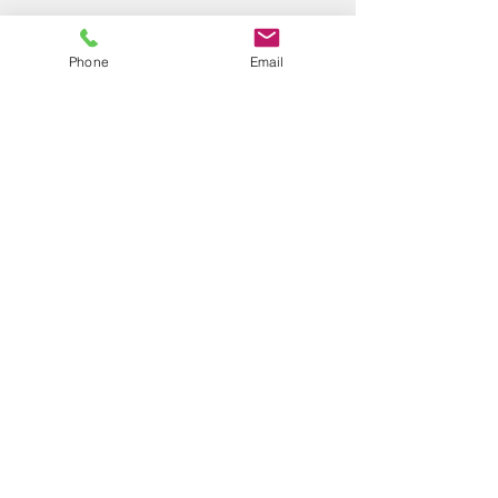
Kontakt
Phone
Email
Wir freuen uns auf deinen besuch!